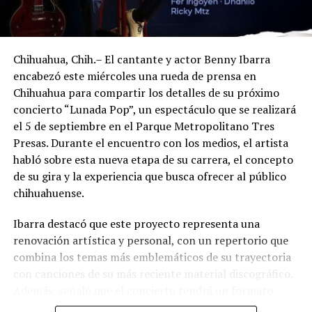
Chihuahua, Chih.– El cantante y actor Benny Ibarra
encabezó este miércoles una rueda de prensa en
Chihuahua para compartir los detalles de su próximo
concierto “Lunada Pop”, un espectáculo que se realizará
el 5 de septiembre en el Parque Metropolitano Tres
Presas. Durante el encuentro con los medios, el artista
habló sobre esta nueva etapa de su carrera, el concepto
de su gira y la experiencia que busca ofrecer al público
chihuahuense.
Ibarra destacó que este proyecto representa una
renovación artística y personal, con un repertorio que
combina los temas más emblemáticos de su trayectoria
con canciones de su más reciente material discográfico.
Además, señaló que el concierto tendrá un formato
pensado para disfrutarse al aire libre, acompañado de