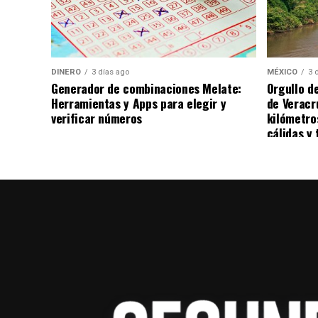
DINERO
3 días ago
MÉXICO
3 
Generador de combinaciones Melate:
Orgullo d
Herramientas y Apps para elegir y
de Veracr
verificar números
kilómetro
cálidas y 