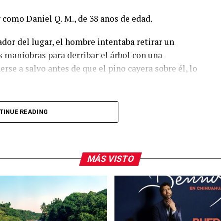
r como Daniel Q. M., de 38 años de edad.
dor del lugar, el hombre intentaba retirar un
 maniobras para derribar el árbol con una
rse a salvo antes de que el pino cayera sobre él, lo
 realizó las diligencias en el sitio del accidente y
TINUE READING
Médico Forense para la práctica de la necropsia de
las diligencias formarán parte de la carpeta de
MÁS VISTO