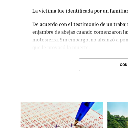
La víctima fue identificada por un familia
De acuerdo con el testimonio de un trabaja
enjambre de abejas cuando comenzaron las
motosierra. Sin embargo, no alcanzó a pone
que le provocó la muerte.
Personal de la Fiscalía de la Zona Occidente
CON
ordenó el traslado del cuerpo al Servicio 
ley.
La autoridad indicó que los resultados de 
investigación correspondiente.