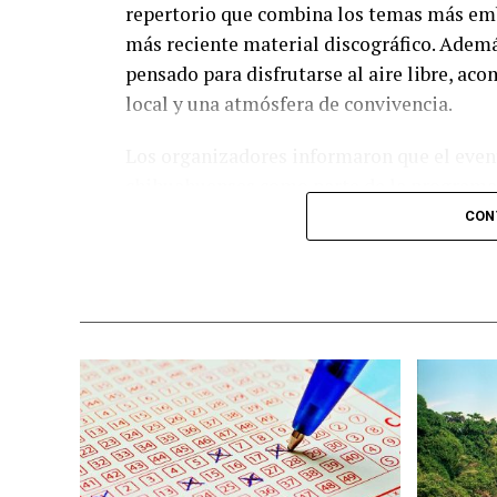
repertorio que combina los temas más emb
más reciente material discográfico. Ademá
pensado para disfrutarse al aire libre, a
local y una atmósfera de convivencia.
Los organizadores informaron que el event
chihuahuenses como parte de la programac
diversas experiencias para los asistentes.
CON
adquirir sus boletos con anticipación y f
esperadas del calendario musical en la ciu
Nota: Al concluir sus actividades, Benny Ib
ciudad de Chihuahua, degustando diversos 