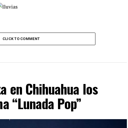
CLICK TO COMMENT
ta en Chihuahua los
ima “Lunada Pop”