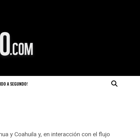
NDO A SEGUNDO!
a y Coahuila y, en interacción con el flujo