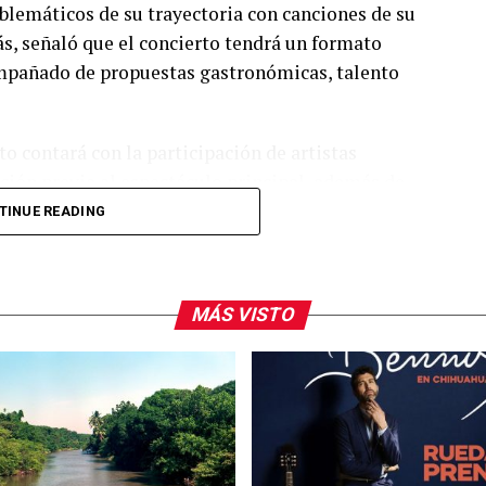
lemáticos de su trayectoria con canciones de su
s, señaló que el concierto tendrá un formato
compañado de propuestas gastronómicas, talento
o contará con la participación de artistas
ión previa al espectáculo principal, además de
 También reiteraron la invitación al público para
TINUE READING
ormar parte de una de las presentaciones más
dad.
MÁS VISTO
arra fue visto en el restaurante Aire Liebre, en la
platillos en compañía de su equipo de trabajo.