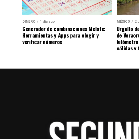
DINERO
1 día ago
MÉXICO
2 
Generador de combinaciones Melate:
Orgullo d
Herramientas y Apps para elegir y
de Veracr
verificar números
kilómetro
cálidas y 