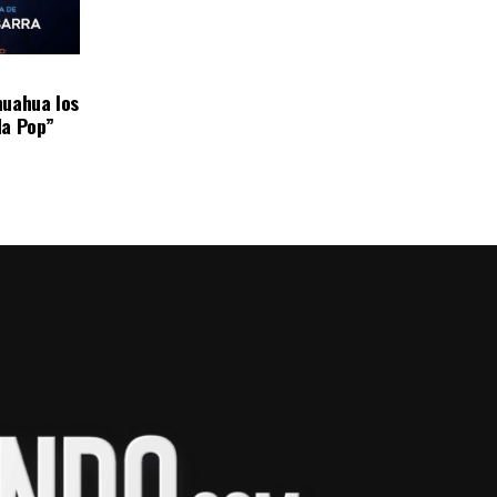
huahua los
da Pop”