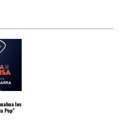
huahua los
da Pop”