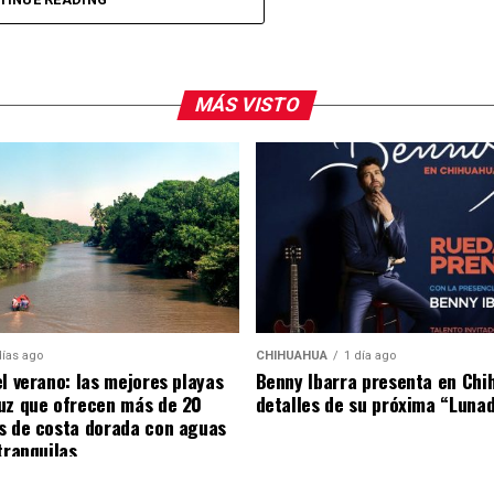
ormar parte de una de las presentaciones más
dad.
MÁS VISTO
arra fue visto en el restaurante Aire Liebre, en la
platillos en compañía de su equipo de trabajo.
días ago
CHIHUAHUA
1 día ago
el verano: las mejores playas
Benny Ibarra presenta en Chi
uz que ofrecen más de 20
detalles de su próxima “Luna
s de costa dorada con aguas
tranquilas