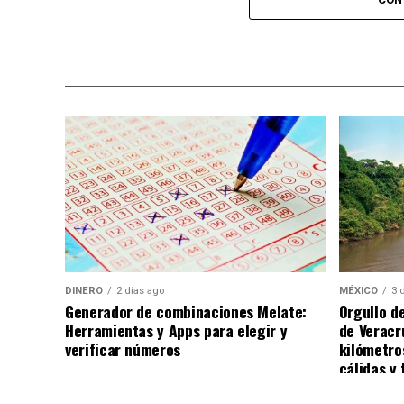
adquirir sus boletos con anticipación y f
esperadas del calendario musical en la ciu
Nota: Al concluir sus actividades, Benny Ib
ciudad de Chihuahua, degustando diversos 
DINERO
2 días ago
MÉXICO
3 
Generador de combinaciones Melate:
Orgullo d
Herramientas y Apps para elegir y
de Veracr
verificar números
kilómetro
cálidas y 