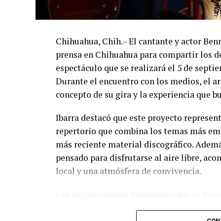
Chihuahua, Chih.– El cantante y actor Ben
prensa en Chihuahua para compartir los de
espectáculo que se realizará el 5 de septi
Durante el encuentro con los medios, el art
concepto de su gira y la experiencia que b
Ibarra destacó que este proyecto represent
repertorio que combina los temas más emb
más reciente material discográfico. Ademá
pensado para disfrutarse al aire libre, a
local y una atmósfera de convivencia.
Los organizadores informaron que el event
chihuahuenses como parte de la programac
diversas experiencias para los asistentes.
CON