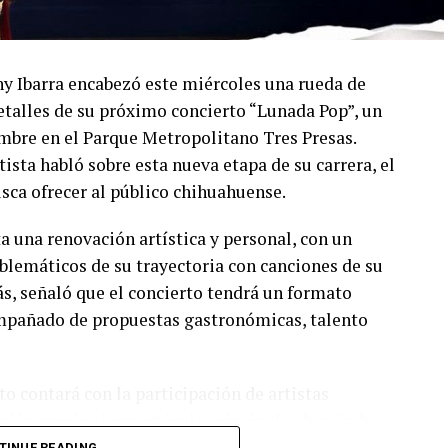
ny Ibarra encabezó este miércoles una rueda de
talles de su próximo concierto “Lunada Pop”, un
embre en el Parque Metropolitano Tres Presas.
ista habló sobre esta nueva etapa de su carrera, el
usca ofrecer al público chihuahuense.
a una renovación artística y personal, con un
lemáticos de su trayectoria con canciones de su
s, señaló que el concierto tendrá un formato
compañado de propuestas gastronómicas, talento
o contará con la participación de artistas
ión previa al espectáculo principal, además de
 También reiteraron la invitación al público para
TINUE READING