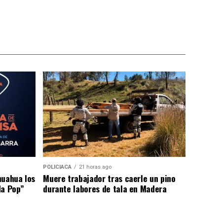
POLICIACA
21 horas ago
huahua los
Muere trabajador tras caerle un pino
da Pop”
durante labores de tala en Madera