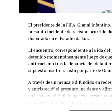
El presidente de la FIFA, Gianni Infantino,
presunto incidente de racismo ocurrido du
disputado en el Estádio da Luz.
El encuentro, correspondiente a la ida de
detenido momentáneamente luego de que el
antirracismo tras la denuncia del delanter
supuesto insulto racista por parte de Gian
A través de un mensaje difundido en redes
y entristeció” el presunto incidente y afir
en la sociedad. Señaló que es necesario q
se investiguen los hechos para exigir resp