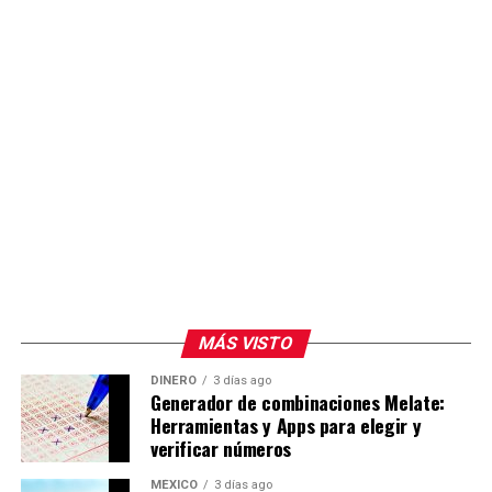
inconformes presenta formalmente la queja o si la
dirigencia estatal del PAN emite un posicionamiento
sobre el tema.
MÁS VISTO
DINERO
3 días ago
Generador de combinaciones Melate:
Herramientas y Apps para elegir y
verificar números
MÉXICO
3 días ago