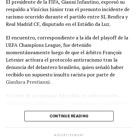
El presidente de la FIFA, Gianni Infantino, expresó su
respaldo a Vinícius Júnior tras el presunto incidente de
racismo ocurrido durante el partido entre SL Benfica y
Real Madrid CF, disputado en el Estádio da Luz.
El encuentro, correspondiente a la ida del playoff de la
UEFA Champions League, fue detenido
momentáneamente luego de que el árbitro François
Letexier activara el protocolo antirracismo tras la
denuncia del delantero brasileño, quien señaló haber
recibido un supuesto insulto racista por parte de
Gianluca Prestianni.
A través de un mensaje difundido en redes sociales,
Infantino manifestó que le “conmocionó y entristeció”
el presunto incidente y afirmó que no hay lugar para el
CONTINUE READING
racismo en el futbol ni en la sociedad. Señaló que es
necesario que las partes correspondientes tomen
medidas y que se investiguen los hechos para exigir
ADVERTISEMENT