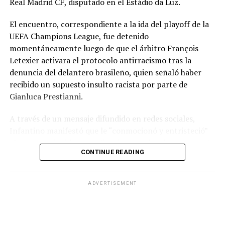
Real Madrid CF, disputado en el Estádio da Luz.
El encuentro, correspondiente a la ida del playoff de la
UEFA Champions League, fue detenido
momentáneamente luego de que el árbitro François
Letexier activara el protocolo antirracismo tras la
denuncia del delantero brasileño, quien señaló haber
recibido un supuesto insulto racista por parte de
Gianluca Prestianni.
A través de un mensaje difundido en redes sociales,
Infantino manifestó que le “conmocionó y entristeció”
el presunto incidente y afirmó que no hay lugar para el
CONTINUE READING
racismo en el futbol ni en la sociedad. Señaló que es
necesario que las partes correspondientes tomen
medidas y que se investiguen los hechos para exigir
ADVERTISEMENT
responsabilidades.
El dirigente también reconoció la actuación del árbitro
Letexier por activar el protocolo mediante el gesto