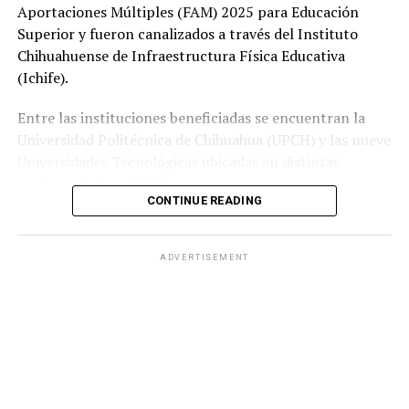
Aportaciones Múltiples (FAM) 2025 para Educación
Superior y fueron canalizados a través del Instituto
Chihuahuense de Infraestructura Física Educativa
(Ichife).
Entre las instituciones beneficiadas se encuentran la
Universidad Politécnica de Chihuahua (UPCH) y las nueve
Universidades Tecnológicas ubicadas en distintas
regiones de la entidad.
CONTINUE READING
Durante la entrega, el titular de la SEyD, Francisco Hugo
Gutiérrez Dávila, reconoció el trabajo del director
ADVERTISEMENT
general del Ichife, Luis Iván Ortega Ornelas, así como el
esfuerzo del personal del organismo para mantener en
condiciones adecuadas la infraestructura educativa del
estado.
El funcionario destacó la importancia de planear y
ejercer de manera responsable los recursos públicos