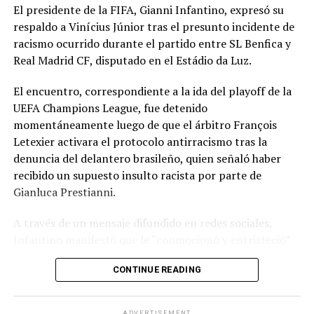
El presidente de la FIFA, Gianni Infantino, expresó su
respaldo a Vinícius Júnior tras el presunto incidente de
racismo ocurrido durante el partido entre SL Benfica y
Real Madrid CF, disputado en el Estádio da Luz.
El encuentro, correspondiente a la ida del playoff de la
UEFA Champions League, fue detenido
momentáneamente luego de que el árbitro François
Letexier activara el protocolo antirracismo tras la
denuncia del delantero brasileño, quien señaló haber
recibido un supuesto insulto racista por parte de
Gianluca Prestianni.
A través de un mensaje difundido en redes sociales,
Infantino manifestó que le “conmocionó y entristeció”
el presunto incidente y afirmó que no hay lugar para el
CONTINUE READING
racismo en el futbol ni en la sociedad. Señaló que es
necesario que las partes correspondientes tomen
medidas y que se investiguen los hechos para exigir
ADVERTISEMENT