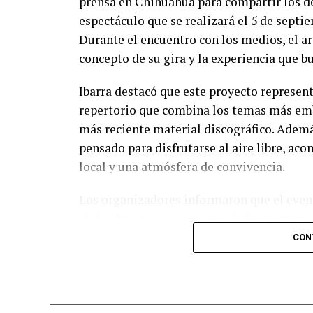
prensa en Chihuahua para compartir los de
espectáculo que se realizará el 5 de septi
Durante el encuentro con los medios, el art
concepto de su gira y la experiencia que b
Ibarra destacó que este proyecto represent
repertorio que combina los temas más emb
más reciente material discográfico. Ademá
pensado para disfrutarse al aire libre, a
local y una atmósfera de convivencia.
Los organizadores informaron que el event
chihuahuenses como parte de la programac
diversas experiencias para los asistentes.
CON
adquirir sus boletos con anticipación y f
esperadas del calendario musical en la ciu
Nota: Al concluir sus actividades, Benny Ib