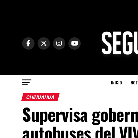
INICIO
NOT
CHIHUAHUA
Supervisa goberna
autobuses del VI