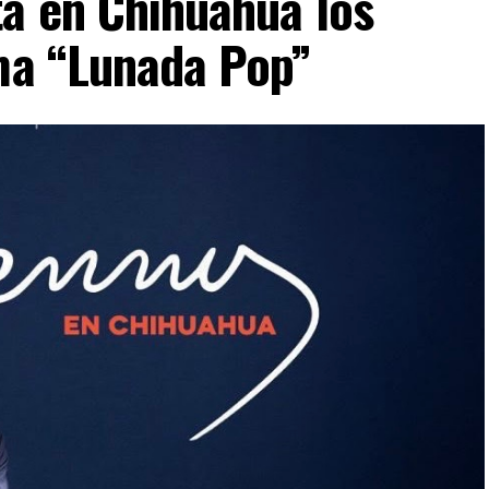
ta en Chihuahua los
ima “Lunada Pop”