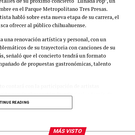
talles de su próximo concierto “Lunada Pop”, un
embre en el Parque Metropolitano Tres Presas.
ista habló sobre esta nueva etapa de su carrera, el
usca ofrecer al público chihuahuense.
a una renovación artística y personal, con un
lemáticos de su trayectoria con canciones de su
s, señaló que el concierto tendrá un formato
compañado de propuestas gastronómicas, talento
o contará con la participación de artistas
ión previa al espectáculo principal, además de
 También reiteraron la invitación al público para
TINUE READING
ormar parte de una de las presentaciones más
dad.
MÁS VISTO
arra fue visto en el restaurante Aire Liebre, en la