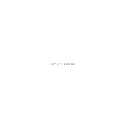
degustando diversos platillos en compañía de su equipo
de trabajo.
ADVERTISEMENT