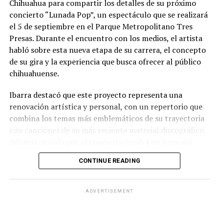
Chihuahua para compartir los detalles de su próximo
concierto “Lunada Pop”, un espectáculo que se realizará
el 5 de septiembre en el Parque Metropolitano Tres
Presas. Durante el encuentro con los medios, el artista
habló sobre esta nueva etapa de su carrera, el concepto
de su gira y la experiencia que busca ofrecer al público
chihuahuense.
Ibarra destacó que este proyecto representa una
renovación artística y personal, con un repertorio que
combina los temas más emblemáticos de su trayectoria
con canciones de su más reciente material discográfico.
Además, señaló que el concierto tendrá un formato
pensado para disfrutarse al aire libre, acompañado de
CONTINUE READING
propuestas gastronómicas, talento local y una
atmósfera de convivencia.
ADVERTISEMENT
Los organizadores informaron que el evento contará
con la participación de artistas chihuahuenses como