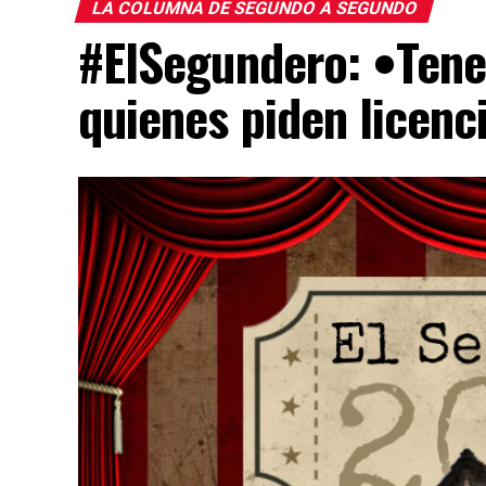
LA COLUMNA DE SEGUNDO A SEGUNDO
#ElSegundero: •Tene
quienes piden licenc