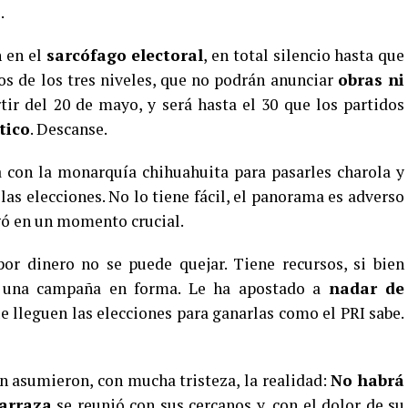
.
 en el
sarcófago electoral
, en total silencio hasta que
os de los tres niveles, que no podrán anunciar
obras ni
ir del 20 de mayo, y será hasta el 30 que los partidos
tico
. Descanse.
 con la monarquía chihuahuita para pasarles charola y
las elecciones. No lo tiene fácil, el panorama es adverso
egó en un momento crucial.
or dinero no se puede quejar. Tiene recursos, si bien
zar una campaña en forma. Le ha apostado a
nadar de
que lleguen las elecciones para ganarlas como el PRI sabe.
n asumieron, con mucha tristeza, la realidad:
No habrá
arraza
se reunió con sus cercanos y, con el dolor de su