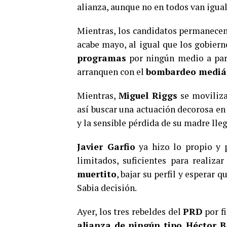
alianza, aunque no en todos van igual
Mientras, los candidatos permanecen
acabe mayo, al igual que los gobiern
programas
por ningún medio a part
arranquen con el
bombardeo mediá
Mientras,
Miguel Riggs
se moviliza
así buscar una actuación decorosa en 
y la sensible pérdida de su madre ll
Javier Garfio
ya hizo lo propio y p
limitados, suficientes para reali
muertito
, bajar su perfil y esperar 
Sabia decisión.
Ayer, los tres rebeldes del
PRD
por fi
alianza de ningún tipo
.
Héctor B