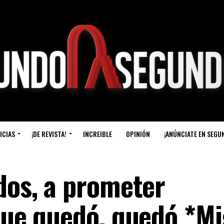
ICIAS
¡DE REVISTA!
INCREIBLE
OPINIÓN
¡ANÚNCIATE EN SEGU
dos, a prometer
 que quedó, quedó *M