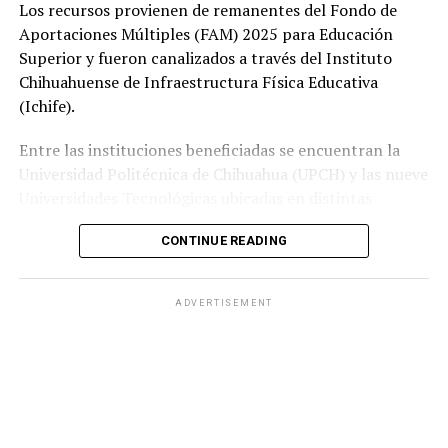
Los recursos provienen de remanentes del Fondo de
Aportaciones Múltiples (FAM) 2025 para Educación
Superior y fueron canalizados a través del Instituto
Chihuahuense de Infraestructura Física Educativa
(Ichife).
Entre las instituciones beneficiadas se encuentran la
Universidad Politécnica de Chihuahua (UPCH) y las nueve
Universidades Tecnológicas ubicadas en distintas
regiones de la entidad.
CONTINUE READING
Durante la entrega, el titular de la SEyD, Francisco Hugo
Gutiérrez Dávila, reconoció el trabajo del director
ADVERTISEMENT
general del Ichife, Luis Iván Ortega Ornelas, así como el
esfuerzo del personal del organismo para mantener en
condiciones adecuadas la infraestructura educativa del
estado.
El funcionario destacó la importancia de planear y