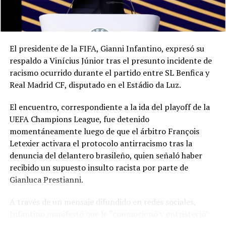
El presidente de la FIFA, Gianni Infantino, expresó su
respaldo a Vinícius Júnior tras el presunto incidente de
racismo ocurrido durante el partido entre SL Benfica y
Real Madrid CF, disputado en el Estádio da Luz.
El encuentro, correspondiente a la ida del playoff de la
UEFA Champions League, fue detenido
momentáneamente luego de que el árbitro François
Letexier activara el protocolo antirracismo tras la
denuncia del delantero brasileño, quien señaló haber
recibido un supuesto insulto racista por parte de
Gianluca Prestianni.
A través de un mensaje difundido en redes sociales,
Infantino manifestó que le “conmocionó y entristeció”
el presunto incidente y afirmó que no hay lugar para el