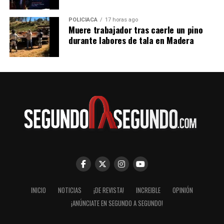
POLICIACA
17 horas ago
Muere trabajador tras caerle un pino
durante labores de tala en Madera
INICIO
NOTICIAS
¡DE REVISTA!
INCREIBLE
OPINIÓN
¡ANÚNCIATE EN SEGUNDO A SEGUNDO!