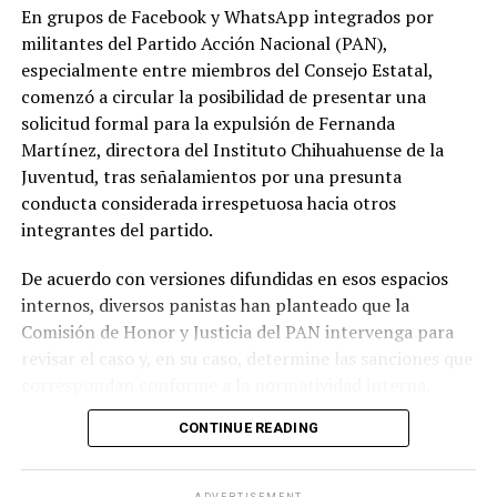
En grupos de Facebook y WhatsApp integrados por
militantes del Partido Acción Nacional (PAN),
especialmente entre miembros del Consejo Estatal,
comenzó a circular la posibilidad de presentar una
solicitud formal para la expulsión de Fernanda
Martínez, directora del Instituto Chihuahuense de la
Juventud, tras señalamientos por una presunta
conducta considerada irrespetuosa hacia otros
integrantes del partido.
De acuerdo con versiones difundidas en esos espacios
internos, diversos panistas han planteado que la
Comisión de Honor y Justicia del PAN intervenga para
revisar el caso y, en su caso, determine las sanciones que
correspondan conforme a la normatividad interna.
CONTINUE READING
Entre los argumentos expuestos por los militantes se
encuentra que el reglamento del partido contempla
medidas disciplinarias para conductas que atenten