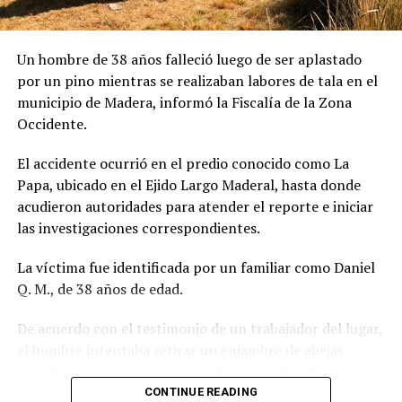
Un hombre de 38 años falleció luego de ser aplastado
por un pino mientras se realizaban labores de tala en el
municipio de Madera, informó la Fiscalía de la Zona
Occidente.
El accidente ocurrió en el predio conocido como La
Papa, ubicado en el Ejido Largo Maderal, hasta donde
acudieron autoridades para atender el reporte e iniciar
las investigaciones correspondientes.
La víctima fue identificada por un familiar como Daniel
Q. M., de 38 años de edad.
De acuerdo con el testimonio de un trabajador del lugar,
el hombre intentaba retirar un enjambre de abejas
cuando comenzaron las maniobras para derribar el
árbol con una motosierra. Sin embargo, no alcanzó a
CONTINUE READING