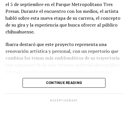
el 5 de septiembre en el Parque Metropolitano Tres
Presas. Durante el encuentro con los medios, el artista
habló sobre esta nueva etapa de su carrera, el concepto
de su gira y la experiencia que busca ofrecer al público
chihuahuense.
Ibarra destacó que este proyecto representa una
renovación artística y personal, con un repertorio que
combina los temas más emblemáticos de su trayectoria
con canciones de su más reciente material discográfico.
Además, señaló que el concierto tendrá un formato
pensado para disfrutarse al aire libre, acompañado de
CONTINUE READING
propuestas gastronómicas, talento local y una
atmósfera de convivencia.
ADVERTISEMENT
Los organizadores informaron que el evento contará
con la participación de artistas chihuahuenses como
parte de la programación previa al espectáculo
principal, además de diversas experiencias para los