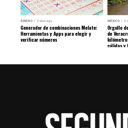
se reanudó minutos después.
Por su parte, el Benfica y Prestianni negar
DINERO
2 días ago
MÉXICO
2 
ha generado reacciones en distintos sector
Generador de combinaciones Melate:
Orgullo d
resultado de las investigaciones correspo
Herramientas y Apps para elegir y
de Veracr
verificar números
kilómetro
cálidas y 