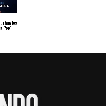
huahua los
da Pop”