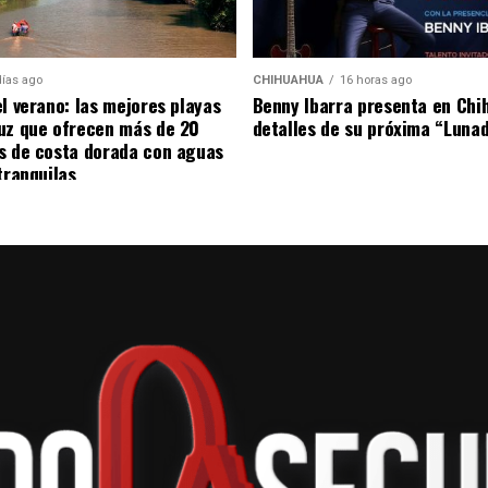
on que se hayan producido insultos racistas. El caso
días ago
CHIHUAHUA
16 horas ago
es del entorno futbolístico, mientras se espera el
el verano: las mejores playas
Benny Ibarra presenta en Chi
ndientes.
uz que ofrecen más de 20
detalles de su próxima “Luna
s de costa dorada con aguas
tranquilas