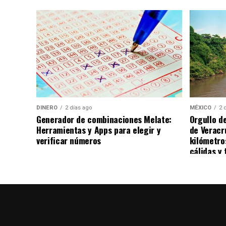
ciudad de Chihuahua, degustando diversos 
DINERO
2 días ago
MÉXICO
2 
Generador de combinaciones Melate:
Orgullo d
Herramientas y Apps para elegir y
de Veracr
verificar números
kilómetro
cálidas y 