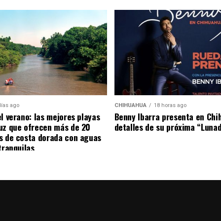
platillos en compañía de su equipo de trabajo.
días ago
CHIHUAHUA
18 horas ago
el verano: las mejores playas
Benny Ibarra presenta en Chi
uz que ofrecen más de 20
detalles de su próxima “Luna
s de costa dorada con aguas
tranquilas