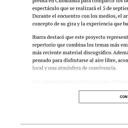
prensa en Chihuahua para compartir los de
espectáculo que se realizará el 5 de septi
Durante el encuentro con los medios, el art
concepto de su gira y la experiencia que b
Ibarra destacó que este proyecto represent
repertorio que combina los temas más emb
más reciente material discográfico. Ademá
pensado para disfrutarse al aire libre, a
local y una atmósfera de convivencia.
Los organizadores informaron que el event
chihuahuenses como parte de la programac
diversas experiencias para los asistentes.
CON
adquirir sus boletos con anticipación y f
esperadas del calendario musical en la ciu
Nota: Al concluir sus actividades, Benny Ib