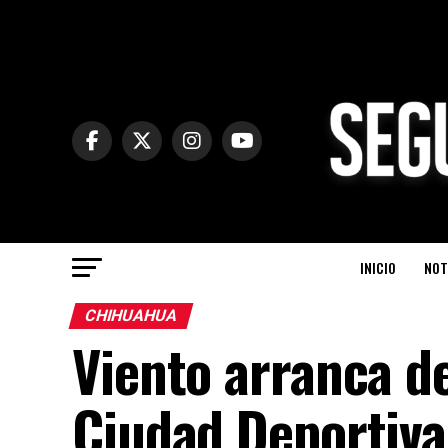
INICIO
NOT
CHIHUAHUA
Viento arranca de
Ciudad Deportiva