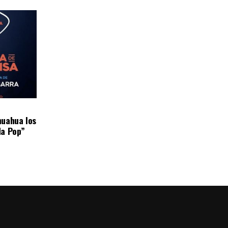
huahua los
da Pop”