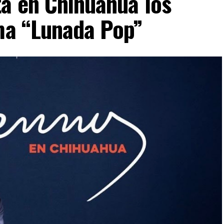
ta en Chihuahua los
ima “Lunada Pop”