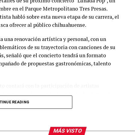
talles de su próximo concierto “Lunada Pop”, un
embre en el Parque Metropolitano Tres Presas.
ista habló sobre esta nueva etapa de su carrera, el
usca ofrecer al público chihuahuense.
a una renovación artística y personal, con un
lemáticos de su trayectoria con canciones de su
s, señaló que el concierto tendrá un formato
compañado de propuestas gastronómicas, talento
o contará con la participación de artistas
ión previa al espectáculo principal, además de
 También reiteraron la invitación al público para
TINUE READING
ormar parte de una de las presentaciones más
dad.
MÁS VISTO
arra fue visto en el restaurante Aire Liebre, en la