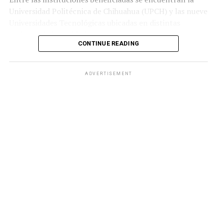
Universidad Politécnica de Chihuahua (UPCH) y las nueve
Universidades Tecnológicas ubicadas en distintas
regiones de la entidad.
CONTINUE READING
Durante la entrega, el titular de la SEyD, Francisco Hugo
Gutiérrez Dávila, reconoció el trabajo del director
ADVERTISEMENT
general del Ichife, Luis Iván Ortega Ornelas, así como el
esfuerzo del personal del organismo para mantener en
condiciones adecuadas la infraestructura educativa del
estado.
El funcionario destacó la importancia de planear y
ejercer de manera responsable los recursos públicos
ante los retos que representan los avances tecnológicos
y las necesidades del mercado laboral.
«Fortalecer la infraestructura nos permite ofrecer
herramientas tecnológicas de vanguardia, mejorar los
perfiles de egreso y responder con mayor oportunidad a