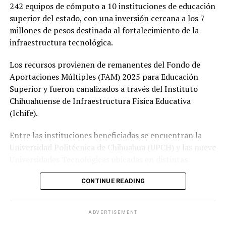
242 equipos de cómputo a 10 instituciones de educación
superior del estado, con una inversión cercana a los 7
millones de pesos destinada al fortalecimiento de la
infraestructura tecnológica.
Los recursos provienen de remanentes del Fondo de
Aportaciones Múltiples (FAM) 2025 para Educación
Superior y fueron canalizados a través del Instituto
Chihuahuense de Infraestructura Física Educativa
(Ichife).
Entre las instituciones beneficiadas se encuentran la
Universidad Politécnica de Chihuahua (UPCH) y las nueve
Universidades Tecnológicas ubicadas en distintas
regiones de la entidad.
CONTINUE READING
Durante la entrega, el titular de la SEyD, Francisco Hugo
Gutiérrez Dávila, reconoció el trabajo del director
ADVERTISEMENT
general del Ichife, Luis Iván Ortega Ornelas, así como el