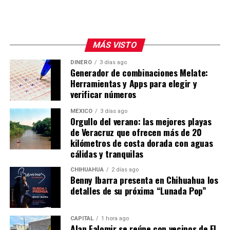
MÁS VISTO
DINERO
3 días ago
Generador de combinaciones Melate:
Herramientas y Apps para elegir y
verificar números
MÉXICO
3 días ago
Orgullo del verano: las mejores playas
de Veracruz que ofrecen más de 20
kilómetros de costa dorada con aguas
cálidas y tranquilas
CHIHUAHUA
2 días ago
Benny Ibarra presenta en Chihuahua los
detalles de su próxima “Lunada Pop”
CAPITAL
1 hora ago
Alan Falomir se reúne con vecinos de El