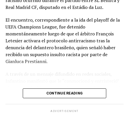
racismo ocurrido durante el partido entre SL Benfica y
Real Madrid CF, disputado en el Estádio da Luz.
El encuentro, correspondiente a la ida del playoff de la
UEFA Champions League, fue detenido
momentáneamente luego de que el árbitro François
Letexier activara el protocolo antirracismo tras la
denuncia del delantero brasileño, quien señaló haber
recibido un supuesto insulto racista por parte de
Gianluca Prestianni.
A través de un mensaje difundido en redes sociales,
Infantino manifestó que le “conmocionó y entristeció”
el presunto incidente y afirmó que no hay lugar para el
CONTINUE READING
racismo en el futbol ni en la sociedad. Señaló que es
necesario que las partes correspondientes tomen
medidas y que se investiguen los hechos para exigir
ADVERTISEMENT
responsabilidades.
El dirigente también reconoció la actuación del árbitro