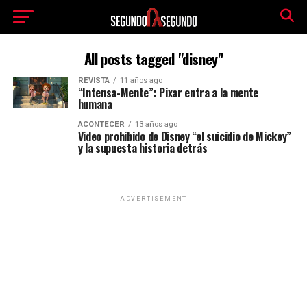
All posts tagged "disney"
REVISTA
11 años ago
“Intensa-Mente”: Pixar entra a la mente
humana
ACONTECER
13 años ago
Video prohibido de Disney “el suicidio de Mickey”
y la supuesta historia detrás
ADVERTISEMENT