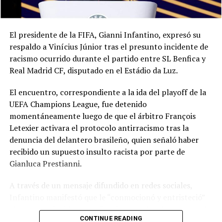
El presidente de la FIFA, Gianni Infantino, expresó su
respaldo a Vinícius Júnior tras el presunto incidente de
racismo ocurrido durante el partido entre SL Benfica y
Real Madrid CF, disputado en el Estádio da Luz.
El encuentro, correspondiente a la ida del playoff de la
UEFA Champions League, fue detenido
momentáneamente luego de que el árbitro François
Letexier activara el protocolo antirracismo tras la
denuncia del delantero brasileño, quien señaló haber
recibido un supuesto insulto racista por parte de
Gianluca Prestianni.
A través de un mensaje difundido en redes sociales,
Infantino manifestó que le “conmocionó y entristeció”
el presunto incidente y afirmó que no hay lugar para el
CONTINUE READING
racismo en el futbol ni en la sociedad. Señaló que es