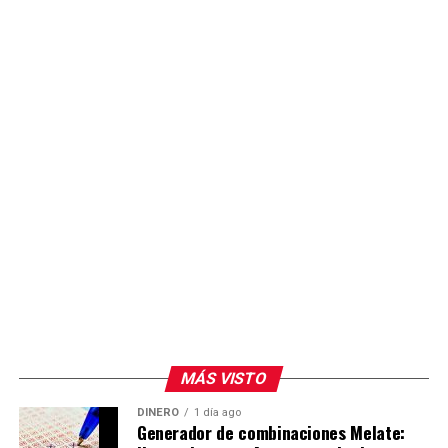
Trump considera necesario reforzar las medidas contra
el trabajo forzoso en las cadenas globales de suministro.
Por su parte, el secretario de Economía, Marcelo Ebrard,
afirmó que la resolución no modifica el arancel efectivo
que actualmente paga México, ya que más del 80 por
ciento de las exportaciones nacionales permanece
exento al cumplir con las reglas de origen del Tratado
entre México, Estados Unidos y Canadá (T-MEC).
El funcionario explicó que el gravamen de 10 por ciento
para las exportaciones que no cumplen con el T-MEC se
mantiene, aunque ahora cambia su fundamento legal al
pasar de la Sección 122 a la Sección 301. Añadió que el
Gobierno de México continúa las conversaciones con el
representante comercial estadounidense para acercar
MÁS VISTO
posiciones en materia comercial.
DINERO
1 día ago
Generador de combinaciones Melate:
La presidenta Claudia Sheinbaum informó que este