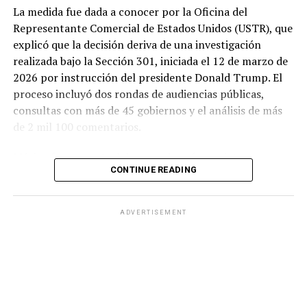
La medida fue dada a conocer por la Oficina del
Representante Comercial de Estados Unidos (USTR), que
explicó que la decisión deriva de una investigación
realizada bajo la Sección 301, iniciada el 12 de marzo de
2026 por instrucción del presidente Donald Trump. El
proceso incluyó dos rondas de audiencias públicas,
consultas con más de 45 gobiernos y el análisis de más
de 2 mil 100 comentarios.
México forma parte del grupo de países sujetos a un
CONTINUE READING
arancel de 10 por ciento, junto con Argentina,
Bangladesh, Camboya, Canadá, Ecuador, El Salvador,
Guatemala, Honduras, India, Indonesia, Jordania,
ADVERTISEMENT
Malasia, Pakistán, Sri Lanka, Trinidad y Tobago y el
Reino Unido.
De acuerdo con la USTR, esta categoría corresponde a
economías que ya cuentan con una prohibición para
importar productos elaborados con trabajo forzoso, que