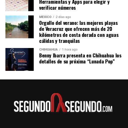
Herramientas y Apps para elegir y
jueves sostuvo una reunión con Jamieson Greer en
verificar números
Palacio Nacional, donde ambas partes avanzaron en la
revisión del T-MEC y en otros acuerdos bilaterales.
MÉXICO
2 días ago
Orgullo del verano: las mejores playas
de Veracruz que ofrecen más de 20
kilómetros de costa dorada con aguas
cálidas y tranquilas
CHIHUAHUA
1 hora ago
Benny Ibarra presenta en Chihuahua los
detalles de su próxima “Lunada Pop”