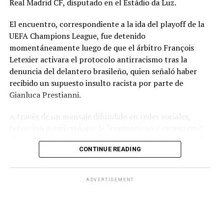
Real Madrid CF, disputado en el Estádio da Luz.
El encuentro, correspondiente a la ida del playoff de la
UEFA Champions League, fue detenido
momentáneamente luego de que el árbitro François
Letexier activara el protocolo antirracismo tras la
denuncia del delantero brasileño, quien señaló haber
recibido un supuesto insulto racista por parte de
Gianluca Prestianni.
A través de un mensaje difundido en redes sociales,
Infantino manifestó que le “conmocionó y entristeció”
el presunto incidente y afirmó que no hay lugar para el
CONTINUE READING
racismo en el futbol ni en la sociedad. Señaló que es
necesario que las partes correspondientes tomen
medidas y que se investiguen los hechos para exigir
ADVERTISEMENT
responsabilidades.
El dirigente también reconoció la actuación del árbitro