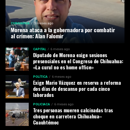
CHIHUAHUA
3 meses ago
Morena ataca a la gobernadora por combatir
al crimen: Alan Falomir
CAPITAL
6 meses ago
Diputado de Morena exige sesiones
presenciales en el Congreso de Chihuahua:
«La curul no es home office»
POLÍTICA
6 meses ago
Exige Mario Vázquez en reserva a reforma
dos días de descanso por cada cinco
laborados
POLICIACA
6 meses ago
Tres personas mueren calcinadas tras
choque en carretera Chihuahua–
Cuauhtémoc