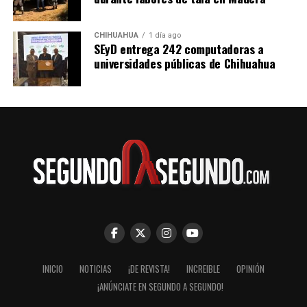
CHIHUAHUA
1 día ago
SEyD entrega 242 computadoras a
universidades públicas de Chihuahua
INICIO
NOTICIAS
¡DE REVISTA!
INCREIBLE
OPINIÓN
¡ANÚNCIATE EN SEGUNDO A SEGUNDO!