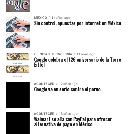
MÉXICO
11 años ago
Sin control, apuestas por internet en México
CIENCIA Y TECNOLOGÍA
11 años ago
Google celebra el 126 aniversario de la Torre
Eiffel
ACONTECER
12 años ago
Google va en serio contra el porno
ACONTECER
13 años ago
Walmart se alía con PayPal para ofrecer
alternativa de pago en México
ACONTECER
13 años ago
¡White Hat, hackers certificados para hacer el
bien!