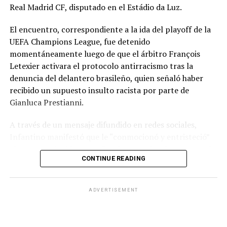
Real Madrid CF, disputado en el Estádio da Luz.
El encuentro, correspondiente a la ida del playoff de la
UEFA Champions League, fue detenido
momentáneamente luego de que el árbitro François
Letexier activara el protocolo antirracismo tras la
denuncia del delantero brasileño, quien señaló haber
recibido un supuesto insulto racista por parte de
Gianluca Prestianni.
A través de un mensaje difundido en redes sociales,
Infantino manifestó que le “conmocionó y entristeció”
el presunto incidente y afirmó que no hay lugar para el
CONTINUE READING
racismo en el futbol ni en la sociedad. Señaló que es
necesario que las partes correspondientes tomen
medidas y que se investiguen los hechos para exigir
ADVERTISEMENT
responsabilidades.
El dirigente también reconoció la actuación del árbitro