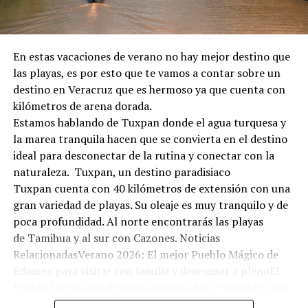
En estas vacaciones de verano no hay mejor destino que
las playas, es por esto que te vamos a contar sobre un
destino en Veracruz que es hermoso ya que cuenta con
kilómetros de arena dorada.
Estamos hablando de Tuxpan donde el agua turquesa y
la marea tranquila hacen que se convierta en el destino
ideal para desconectar de la rutina y conectar con la
naturaleza. Tuxpan, un destino paradisiaco
Tuxpan cuenta con 40 kilómetros de extensión con una
gran variedad de playas. Su oleaje es muy tranquilo y de
poca profundidad. Al norte encontrarás las playas
de Tamihua y al sur con Cazones. Noticias
RelacionadasVerano 2026: El mejor Pueblo Mágico de
Edomex para visitar con familia y descansar a plenoEl
Pueblo Mágico hidalguense encantador y tranquilo con
olor a bosque: ideal para una escapada económica este