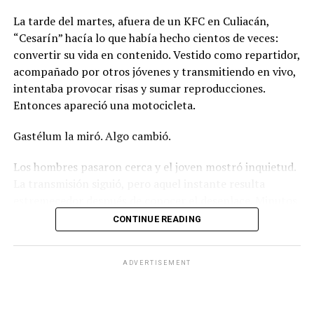
La tarde del martes, afuera de un KFC en Culiacán,
“Cesarín” hacía lo que había hecho cientos de veces:
convertir su vida en contenido. Vestido como repartidor,
acompañado por otros jóvenes y transmitiendo en vivo,
intentaba provocar risas y sumar reproducciones.
Entonces apareció una motocicleta.
Gastélum la miró. Algo cambió.
Los hombres pasaron cerca y el joven mostró inquietud.
La transmisión siguió, pero aquel instante resulta
estremecedor después de conocer el desenlace. Minutos
más tarde, los motociclistas regresaron. Uno sacó un
CONTINUE READING
arma. Disparó. César Gastélum cayó frente a una cámara
que seguía transmitiendo.
ADVERTISEMENT
Tenía 25 años.
Su muerte no quedó escondida en una brecha lejana