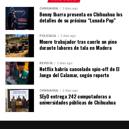
También muchas mujeres fueron incorporadas a esa
fantasía: belleza, lujo, viajes, cirugías, ropa costosa y
CHIHUAHUA
3 días ago
Benny Ibarra presenta en Chihuahua los
dinero aparentemente infinito como símbolos de éxito
detalles de su próxima “Lunada Pop”
alrededor del poder criminal.
El problema nunca fue solamente el narcotráfico. Fue
POLICIACA
2 días ago
volverlo deseable.
Muere trabajador tras caerle un pino
durante labores de tala en Madera
En enero de 2025 ocurrió algo todavía más siniestro.
Desde una avioneta fueron arrojados sobre Culiacán
REVISTA
2 días ago
panfletos con los nombres de 25 influencers y músicos
Netflix habría cancelado spin-off de El
—entre ellos el cantante Peso Pluma— acusados de
Juego del Calamar, según reporte
presuntos vínculos financieros con Los Chapitos. Cuatro
aparecían marcados como “eliminados”. Otros señalados
CHIHUAHUA
2 días ago
fueron asesinados posteriormente.
SEyD entrega 242 computadoras a
universidades públicas de Chihuahua
César Gastélum no aparecía ahí.
El narco descubrió el algoritmo