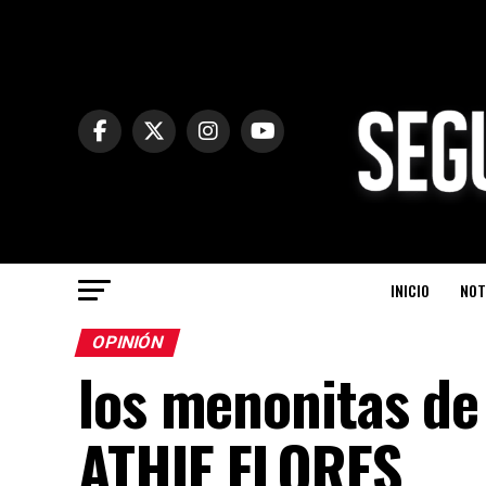
INICIO
NOT
OPINIÓN
los menonitas d
ATHIE FLORES