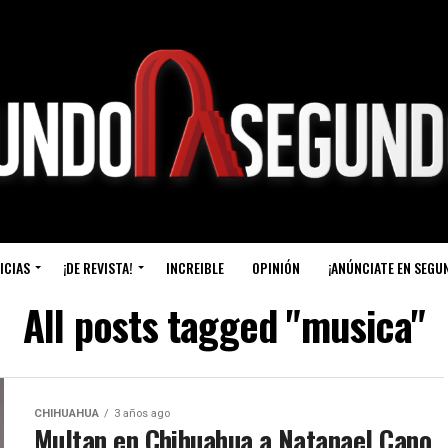
ICIAS
¡DE REVISTA!
INCREIBLE
OPINIÓN
¡ANÚNCIATE EN SEGU
All posts tagged "musica"
CHIHUAHUA
3 años ago
Multan en Chihuahua a Natanael Cano