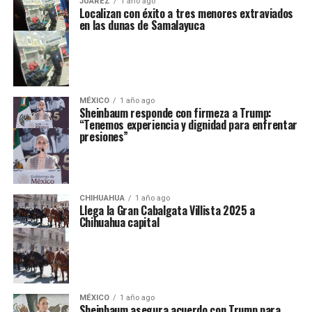
JUÁREZ
1 año ago
Localizan con éxito a tres menores extraviados
en las dunas de Samalayuca
MÉXICO
1 año ago
Sheinbaum responde con firmeza a Trump:
“Tenemos experiencia y dignidad para enfrentar
presiones”
CHIHUAHUA
1 año ago
Llega la Gran Cabalgata Villista 2025 a
Chihuahua capital
MÉXICO
1 año ago
Sheinbaum asegura acuerdo con Trump para