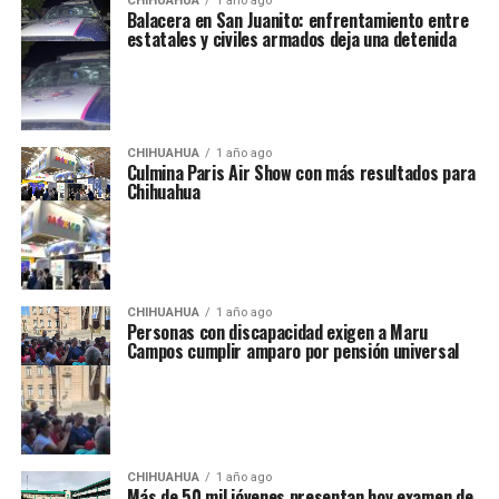
CHIHUAHUA
1 año ago
Balacera en San Juanito: enfrentamiento entre
estatales y civiles armados deja una detenida
CHIHUAHUA
1 año ago
Culmina Paris Air Show con más resultados para
Chihuahua
CHIHUAHUA
1 año ago
Personas con discapacidad exigen a Maru
Campos cumplir amparo por pensión universal
CHIHUAHUA
1 año ago
Más de 50 mil jóvenes presentan hoy examen de