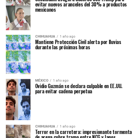
evitar nuevos aranceles del 30% a productos
mexicanos
CHIHUAHUA
1 año ago
Mantiene Protección Civil alerta por lluvias
durante las próximas horas
MÉXICO
1 año ago
Ovidio Guzmán se declara culpable en EE.UU.
para evitar cadena perpetua
CHIHUAHUA
1 año ago
Terror en la carretera: impresionante tormenta
de arena cubre tramo entre NCG y Janos