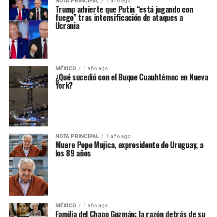
NOTA PRINCIPAL
1 año ago
Trump advierte que Putin “está jugando con
fuego” tras intensificación de ataques a
Ucrania
MÉXICO
1 año ago
¿Qué sucedió con el Buque Cuauhtémoc en Nueva
York?
NOTA PRINCIPAL
1 año ago
Muere Pepe Mujica, expresidente de Uruguay, a
los 89 años
MÉXICO
1 año ago
Familia del Chapo Guzmán: la razón detrás de su