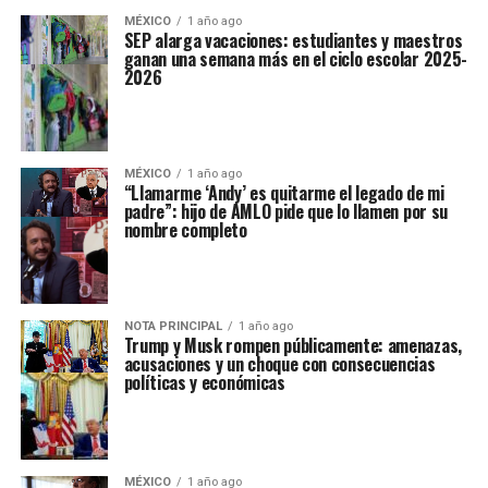
MÉXICO
1 año ago
SEP alarga vacaciones: estudiantes y maestros
ganan una semana más en el ciclo escolar 2025-
2026
MÉXICO
1 año ago
“Llamarme ‘Andy’ es quitarme el legado de mi
padre”: hijo de AMLO pide que lo llamen por su
nombre completo
NOTA PRINCIPAL
1 año ago
Trump y Musk rompen públicamente: amenazas,
acusaciones y un choque con consecuencias
políticas y económicas
MÉXICO
1 año ago