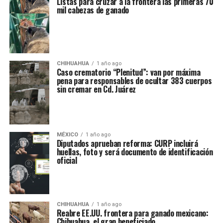
Listas para cruzar a la frontera las primeras 70
mil cabezas de ganado
CHIHUAHUA
1 año ago
Caso crematorio “Plenitud”: van por máxima
pena para responsables de ocultar 383 cuerpos
sin cremar en Cd. Juárez
MÉXICO
1 año ago
Diputados aprueban reforma: CURP incluirá
huellas, foto y será documento de identificación
oficial
CHIHUAHUA
1 año ago
Reabre EE.UU. frontera para ganado mexicano:
Chihuahua, el gran beneficiado