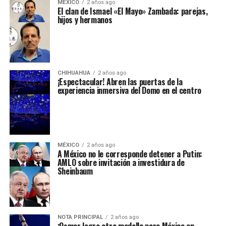
MÉXICO
2 años ago
El clan de Ismael «El Mayo» Zambada: parejas,
hijos y hermanos
CHIHUAHUA
2 años ago
¡Espectacular! Abren las puertas de la
experiencia inmersiva del Domo en el centro
MÉXICO
2 años ago
A México no le corresponde detener a Putin:
AMLO sobre invitación a investidura de
Sheinbaum
NOTA PRINCIPAL
2 años ago
¡Osmar logra otra medalla para México en