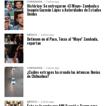
CHIHUAHUA
2 años ago
Histórico: Se entregaron «El Mayo» Zambada y
Joaquín Guzmán López a Autoridades de Estados
Unidos
MÉXICO
2 años ago
Detienen en el Paso, Texas al “Mayo” Zambada,
reportan
CHIHUAHUA
2 años ago
¿Cuáles estragos ha creado las intensas lluvias
en Chihuahua?
MÉXICO
2 años ago