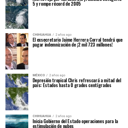
5 y rompe récord de 2005
CHIHUAHUA
2 años ago
El exsecretario Jaime Herrera Corral tendrá que
pagar indemnización de ¡2 mil 723 millones!
MÉXICO
2 años ago
Depresión tropical Chris refrescará a mitad del
país: Estados hasta 0 grados centígrados
CHIHUAHUA
2 años ago
Inicia Gobierno del Estado operaciones para la
estimulación de nubes