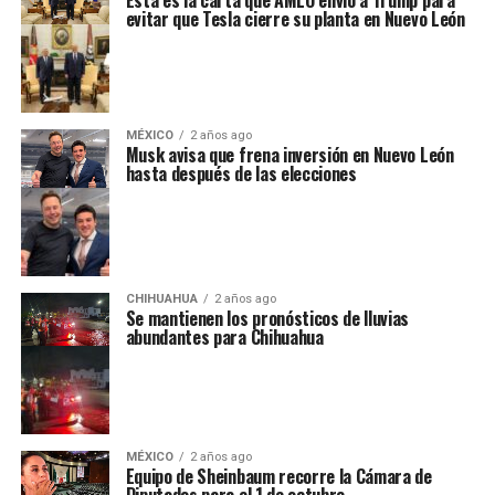
Ésta es la carta que AMLO envió a Trump para
evitar que Tesla cierre su planta en Nuevo León
MÉXICO
2 años ago
Musk avisa que frena inversión en Nuevo León
hasta después de las elecciones
CHIHUAHUA
2 años ago
Se mantienen los pronósticos de lluvias
abundantes para Chihuahua
MÉXICO
2 años ago
Equipo de Sheinbaum recorre la Cámara de